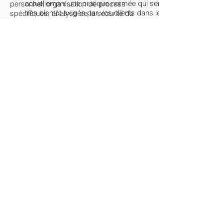
actuellement une pratique normée qui sera
personnel, organisation de process
très bientôt exigée par vos clients dans le
spécifiques, analyse de la sécurité du
cadre des relations commerciales.
système d'information, documentations
Cette exigence se justifie, afin de réduire
diverses pour traçabilité, etc...), il sera
les risques et les dommages qui
également le point de contact avec
pourraient être transférés d'un fournisseur
l’autorité de contrôle (CNIL) et devra
non conformes (qui traite les données de
coopérer avec celle-ci.
son client par exemple) vers son client
final.
La conformité au RGPD est donc non
seulement une réalité juridique mais aussi
une nécessité commerciale et financière.