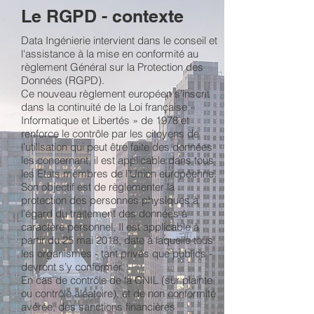
Le RGPD - contexte
Data Ingénierie intervient dans le conseil et
l'assistance à la mise en conformité au
règlement Général sur la Protection des
Données (RGPD).
Ce nouveau règlement européen s’inscrit
dans la continuité de la Loi française «
Informatique et Libertés » de 1978 et
renforce le contrôle par les citoyens de
l’utilisation qui peut être faite des données
les concernant, il est applicable dans tous
les États membres de l’Union européenne.
Son objectif est de règlementer la
protection des personnes physiques à
l’égard du traitement des données à
caractère personnel, Il est applicable à
partir du 25 mai 2018, date à laquelle tous
les organismes - tant privés que publics -
devront s’y conformer.
En cas de contrôle de la CNIL (sur plainte
ou contrôle aléatoire), et de non conformité
avérée, des sanctions financières