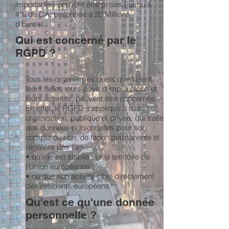
importantes peuvent être prises (jusqu'à
4% du CA, plafonnée à 20 Millions
d'Euros).
Qui est concerné par le
RGPD ?
Tous les organismes quels que soient
leurs tailles leurs pays d’implantation et
leurs activités, peuvent être concernés.
En effet, le RGPD s’applique à toute
organisation, publique et privée, qui traite
des données personnelles pour son
compte ou non, de façon permanente et
régulière dès lors :
• qu’elle est établie sur le territoire de
l’Union européenne ;
• ou que son activité cible directement
des résidents européens.
Qu'est ce qu'une donnée
personnelle ?